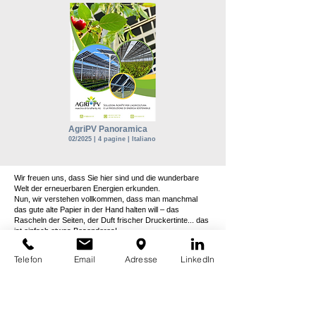
AgriPV Panoramica
02/2025 | 4 pagine | Italiano
Wir freuen uns, dass Sie hier sind und die wunderbare
Welt der erneuerbaren Energien erkunden.
Nun, wir verstehen vollkommen, dass man manchmal
das gute alte Papier in der Hand halten will – das
Rascheln der Seiten, der Duft frischer Druckertinte... das
ist einfach etwas Besonderes!
Falls Sie zu den Nostalgikern gehören, die lieber in
Telefon
Email
Adresse
LinkedIn
gedruckten Katalogen schmökern, haben wir genau das
Richtige für Sie. Fordern Sie einfach unsere Kataloge in
der Papieredition an! Ja, richtig gehört: Wir schicken
Ihnen unsere Kataloge im eleganten Druckformat, perfekt
zum gemütlichen Durchblättern auf dem Sofa, beim
Kaffee oder beim Grillen mit den Nachbarn (Vorsicht,