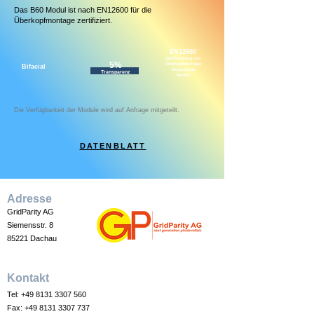
Das B60 Modul ist nach EN12600 für die
Überkopfmontage zertifiziert.
EN12600
Zertifizierung zur
5%
Überkopfmontage
Bifacial
Doppelglas
Transparenz
Modul
Die Verfügbarkeit der Module wird auf Anfrage mitgeteilt.
DATENBLATT
Adresse
GridParity AG
Siemensstr. 8
85221 Dachau
Kontakt
Tel:
+49 8131 3307 560
Fax:
+49 8131 3307 737