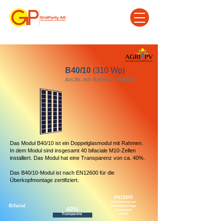
B40/10
(310 Wp)
Art.Nr. mit Rahmen: M6431
Das Modul B40/10 ist ein Doppelglasmodul mit Rahmen.
In dem Modul sind insgesamt 40 bifaciale M10-Zellen
installiert. Das Modul hat eine Transparenz von ca. 40%.
Das B40/10-Modul ist nach EN12600 für die
Überkopfmontage zertifiziert.
EN12600
Zertifizierung zur
Bifacial
Überkopfmontage
40%
Doppelglas
Transparenz
Modul