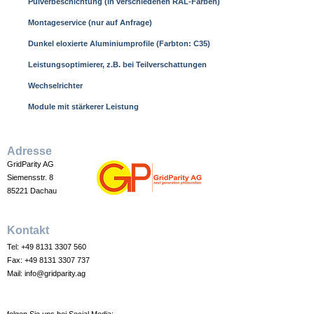
Pulverbeschichtung (in verschiedenen RAL-Farben)
Montageservice (nur auf Anfrage)
Dunkel eloxierte Aluminiumprofile (Farbton: C35)
Leistungsoptimierer, z.B. bei Teilverschattungen
Wechselrichter
Module mit stärkerer Leistung
Adresse
GridParity AG
Siemensstr. 8
85221 Dachau
Kontakt
Tel:
+49 8131 3307 560
Fax:
+49 8131 3307 737
Mail:
info@gridparity.ag