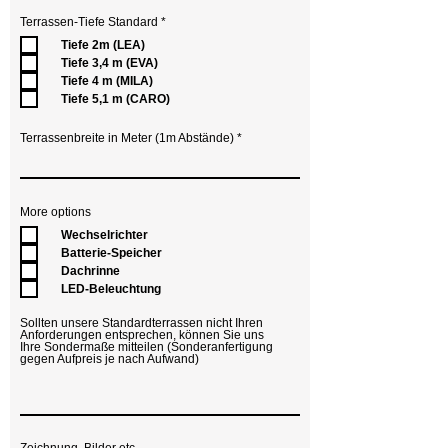
R
Terrassen-Tiefe Standard
*
e
Tiefe 2m (LEA)
q
u
Tiefe 3,4 m (EVA)
i
Tiefe 4 m (MILA)
r
e
Tiefe 5,1 m (CARO)
d
Terrassenbreite in Meter (1m Abstände)
More options
Wechselrichter
Batterie-Speicher
Dachrinne
LED-Beleuchtung
Sollten unsere Standardterrassen nicht Ihren
Anforderungen entsprechen, können Sie uns
Ihre Sondermaße mitteilen (Sonderanfertigung
gegen Aufpreis je nach Aufwand)