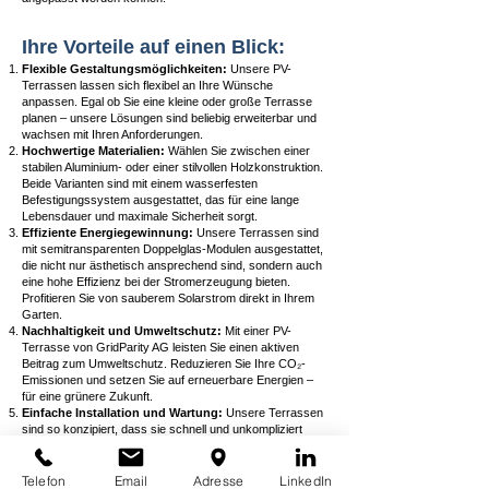
Ihre Vorteile auf einen Blick:
Flexible Gestaltungsmöglichkeiten:
Unsere PV-
Terrassen lassen sich flexibel an Ihre Wünsche
anpassen. Egal ob Sie eine kleine oder große Terrasse
planen – unsere Lösungen sind beliebig erweiterbar und
wachsen mit Ihren Anforderungen.
Hochwertige Materialien:
Wählen Sie zwischen einer
stabilen Aluminium- oder einer stilvollen Holzkonstruktion.
Beide Varianten sind mit einem wasserfesten
Befestigungssystem ausgestattet, das für eine lange
Lebensdauer und maximale Sicherheit sorgt.
Effiziente Energiegewinnung:
Unsere Terrassen sind
mit semitransparenten Doppelglas-Modulen ausgestattet,
die nicht nur ästhetisch ansprechend sind, sondern auch
eine hohe Effizienz bei der Stromerzeugung bieten.
Profitieren Sie von sauberem Solarstrom direkt in Ihrem
Garten.
Nachhaltigkeit und Umweltschutz:
Mit einer PV-
Terrasse von GridParity AG leisten Sie einen aktiven
Beitrag zum Umweltschutz. Reduzieren Sie Ihre CO₂-
Emissionen und setzen Sie auf erneuerbare Energien –
für eine grünere Zukunft.
Einfache Installation und Wartung:
Unsere Terrassen
sind so konzipiert, dass sie schnell und unkompliziert
installiert werden können. Auch die Wartung gestaltet sich
dank der hochwertigen Materialien und des durchdachten
Designs besonders einfach.
Telefon
Email
Adresse
LinkedIn