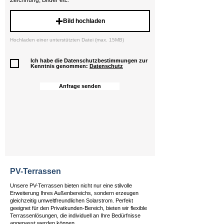
Zeichnung, Bilder etc.
Bild hochladen
Hochladen einer unterstützten Datei (max. 15MB)
Ich habe die Datenschutzbestimmungen zur
Kenntnis genommen:
Datenschutz
Anfrage senden
PV-Terrassen
Unsere PV-Terrassen bieten nicht nur eine stilvolle
Erweiterung Ihres Außenbereichs, sondern erzeugen
gleichzeitig umweltfreundlichen Solarstrom. Perfekt
geeignet für den Privatkunden-Bereich, bieten wir flexible
Terrassenlösungen, die individuell an Ihre Bedürfnisse
angepasst werden können.