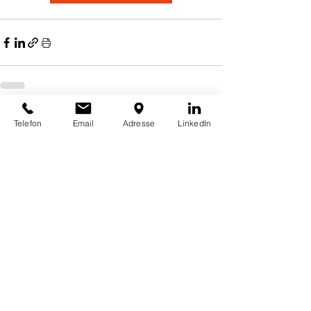
Telefon
Email
Adresse
LinkedIn
Comments
Write a comment...
Adresse
GridParity AG
Siemensstr. 8
85221 Dachau