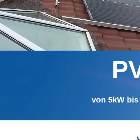
PV
von 5kW bis 