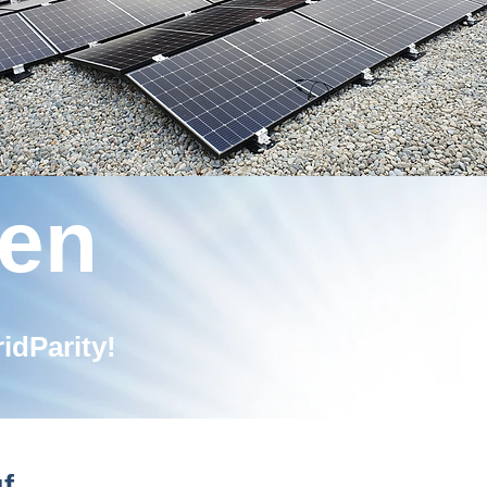
en
idParity!
f