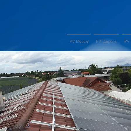
PV Module
PV Carports
PV 