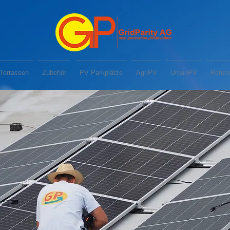
Terrassen
Zubehör
PV Parkplätze
AgriPV
UrbanPV
Refer