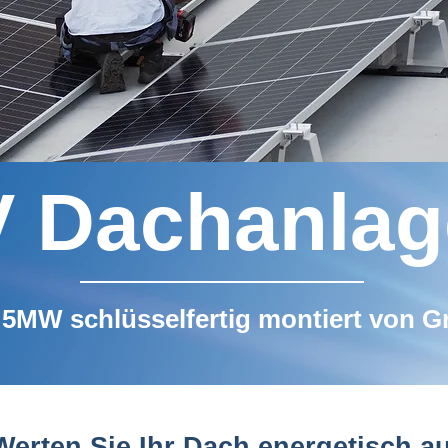
 Dachanlag
5MW schlüsselfertig montiert von Gr
Werten Sie Ihr Dach energetisch au