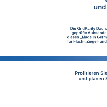
und 
Die GridParity Dach
geprüfte Aufständer
dieses „Made in Germa
für Flach-, Ziegel- un
Profitieren S
und planen S